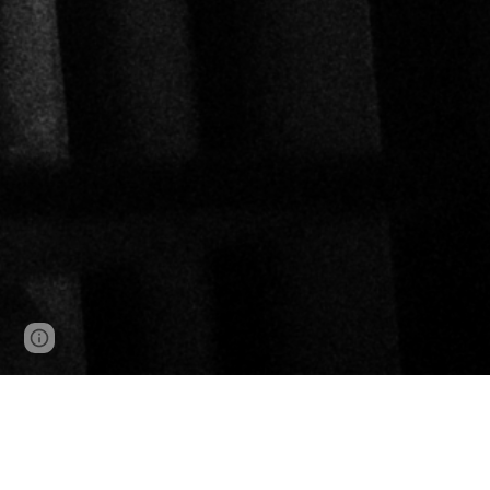
Page
Report abuse
updated