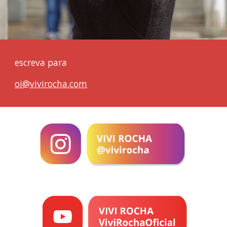
escreva para
oi@vivirocha.com