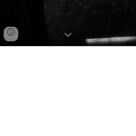
MEU NOME, VIVI ROCHA
MEU OFÍCIO, A POESIA
Em 2026, a cantora, compositora, produtora
musical e poeta Vivi Rocha completa 10 anos
como compositora. Para isso, idealizou um